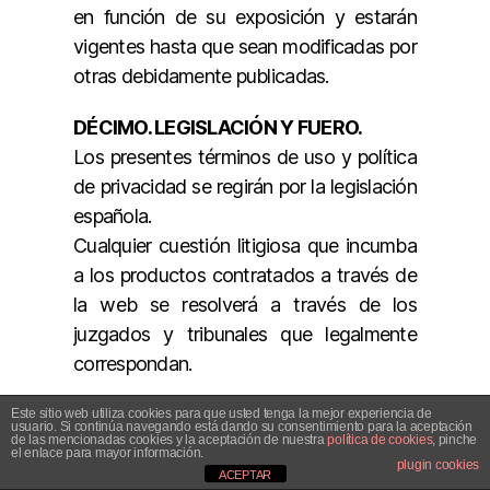
en función de su exposición y estarán
vigentes hasta que sean modificadas por
otras debidamente publicadas.
DÉCIMO. LEGISLACIÓN Y FUERO.
Los presentes términos de uso y política
de privacidad se regirán por la legislación
española.
Cualquier cuestión litigiosa que incumba
a los productos contratados a través de
la web se resolverá a través de los
juzgados y tribunales que legalmente
correspondan.
Este sitio web utiliza cookies para que usted tenga la mejor experiencia de
usuario. Si continúa navegando está dando su consentimiento para la aceptación
de las mencionadas cookies y la aceptación de nuestra
política de cookies
, pinche
el enlace para mayor información.
Para solicitudes de información
plugin cookies
ACEPTAR
adicional, dudas o asistencia,