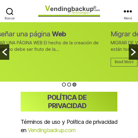
Buscar
Menú
VendingBackup
Technologies
Migrar de
Visual Basic 6
a
.NET
MIGRAR DE VISUAL BASIC 6 A .NET Debido a lo extendidas que
están todabía las aplicaciones diseñadas en Visual Basic...
Read More
POLÍTICA DE
PRIVACIDAD
Términos de uso y Política de privacidad
en
Vendingbackup.com