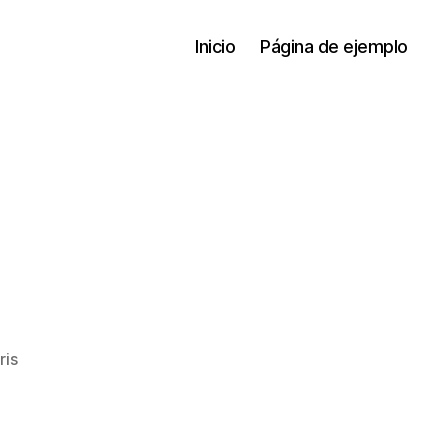
Inicio
Página de ejemplo
a
ris
¡Hola,
mon!