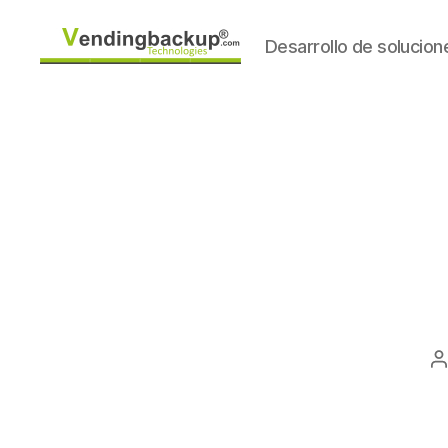
Desarrollo de solucio
VendingBackup
Technologies
A
d
l