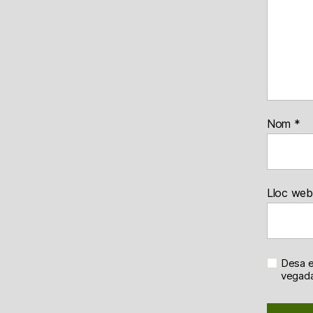
Nom
*
Lloc web
Desa e
vegada