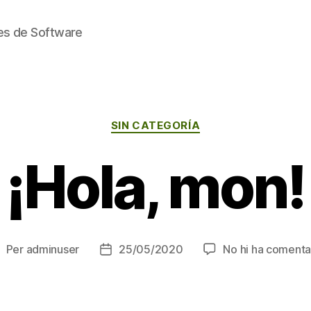
nes de Software
Categories
SIN CATEGORÍA
¡Hola, mon!
Per
adminuser
25/05/2020
No hi ha comenta
utor
Data
e
de
'entrada
l'entrada